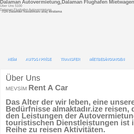
Dalaman Autovermietung,Dalaman Flughafen Mietwage
Über Uns
5
100
Dalaman Flughafen Autovermietung
7/24 Dalaman havalimanı araç kiralama
HEİM
AUTOS / PRİSE
TRANSFER
MİETBEDİNGUNGEN
HEİM
AUTOS / PRİSE
TRANSFER
MİETBEDİNGUNGEN
Über Uns
Rent A Car
MEVSİM
Das Alter der wir leben, eine unser
Bedürfnisse almaktadır.ize reisen, d
den Leistungen der Autovermietu
touristischen Dienstleistungen ist 
Reihe zu reisen Aktivitäten.