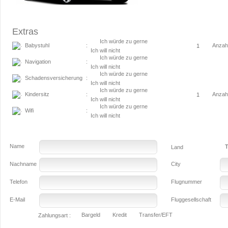
Extras
Ich würde zu gerne
Babystuhl
Anzah
:
Ich will nicht
Ich würde zu gerne
Navigation
:
Ich will nicht
Ich würde zu gerne
Schadensversicherung
:
Ich will nicht
Ich würde zu gerne
Kindersitz
Anzah
:
Ich will nicht
Ich würde zu gerne
Wifi
:
Ich will nicht
Name
T
Land
Nachname
City
Telefon
Flugnummer
E-Mail
Fluggesellschaft
Bargeld
Kredit
Transfer/EFT
Zahlungsart :