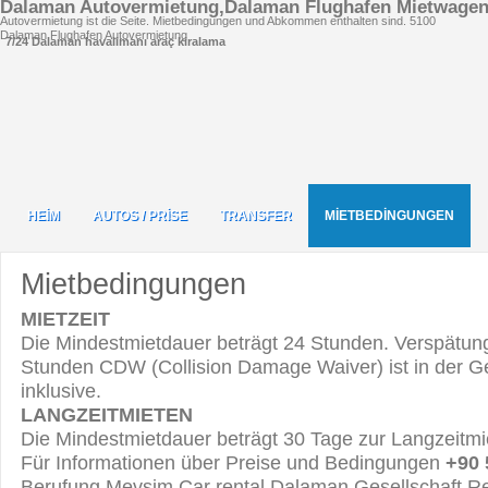
Dalaman Autovermietung,Dalaman Flughafen Mietwage
Autovermietung ist die Seite. Mietbedingungen und Abkommen enthalten sind.
5
100
Dalaman Flughafen Autovermietung
7/24 Dalaman havalimanı araç kiralama
HEİM
AUTOS / PRİSE
TRANSFER
MİETBEDİNGUNGEN
HEİM
AUTOS / PRİSE
TRANSFER
Mietbedingungen
MIETZEIT
Die Mindestmietdauer beträgt 24 Stunden. Verspätun
Stunden CDW (Collision Damage Waiver) ist in der G
inklusive.
LANGZEITMIETEN
Die Mindestmietdauer beträgt 30 Tage zur Langzeitmi
Für Informationen über Preise und Bedingungen
+90 
Berufung Mevsim Car rental Dalaman Gesellschaft R