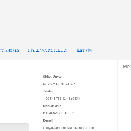
TRANSFER
KİRALAMA KOŞULLARI
İLETİŞİM
TRANSFER
KİRALAMA KOŞULLARI
İLETİŞİM
Me
Şirket Ünvanı
MEVSİM RENT A CAR
Telefon
+90 543 763 32 43 (GSM)
Merkez Ofis
DALAMAN / TURKEY
E-mail
info@dalamanmevsimcarrental.com