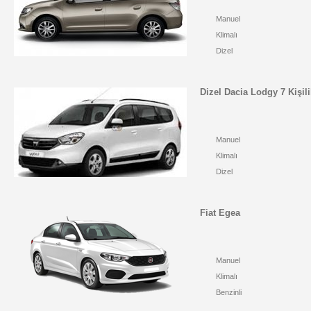
Manuel
Klimalı
Dizel
Dizel Dacia Lodgy 7 Kişili
Manuel
Klimalı
Dizel
Fiat Egea
Manuel
Klimalı
Benzinli