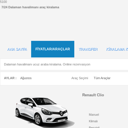
5
100
7/24 Dalaman havalimanı araç kiralama
ANA SAYFA
FİYATLAR/ARAÇLAR
TRANSFER
KİRALAMA K
ANA SAYFA
TRANSFER
KİRALAMA 
Dalaman havalimanı ucuz araba kiralama. Online rezervasyon
AYLAR :
Ağustos
Araç Seçimi
Tüm Araçlar
Renault Clio
Manuel
Klimalı
Benzinli