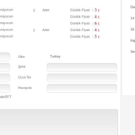
Da
3
emiyorum
Adet
Günlük Fiyatı
:
£
4
emiyorum
Günlük Fiyatı
:
£
14
6
emiyorum
Günlük Fiyatı
:
£
4
16
emiyorum
Adet
Günlük Fiyatı
:
£
5
emiyorum
Günlük Fiyatı
:
£
İng
Seç
Turkey
Ülke
Şehir
Ucus No
Havayolu
ale/EFT
Kart S
Kart N
Kart Ti