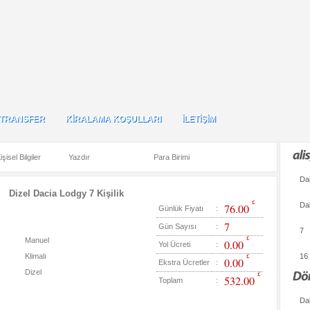
TRANSFER
KİRALAMA KOŞULLARI
İLETİŞİM
TRANSFER
KİRALAMA KOŞULLARI
İLETİŞİM
4
TL
$
€
£
işisel Bilgiler
Yazdır
Para Birimi
Da
Dizel Dacia Lodgy 7 Kişilik
£
Da
76.00
Günlük Fiyatı
:
7
Gün Sayısı
:
7
£
Manuel
0.00
Yol Ücreti
:
Klimalı
£
16
0.00
Ekstra Ücretler
:
Dizel
£
532.00
Toplam
:
Da