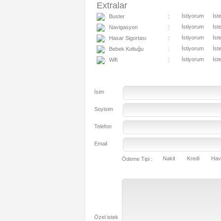
Extralar
İstiyorum
İst
Buster
:
İstiyorum
İst
Navigasyon
:
İstiyorum
İst
Hasar Sigortası
:
İstiyorum
İst
Bebek Koltuğu
:
İstiyorum
İst
Wifi
:
İsim
Soyisim
Telefon
Email
Nakit
Kredi
Hav
Ödeme Tipi :
Özel istek