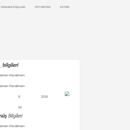
KİRALAMA KOŞULLARI
SİTE HARITASI
İLETİŞİM
laman Havalimanı
laman Havalimanı
8
2026
00
laman Havalimanı