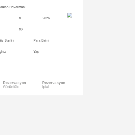
laman Havalimanı
8
2026
00
iliz Sterlini
Para Birimi
iniz
Yaş
Rezervasyon
Rezervasyon
Görüntüle
İptal
ahibi
o
pi
Visa
MasterCard