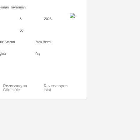
laman Havalimanı
8
2026
00
iliz Sterlini
Para Birimi
iniz
Yaş
Rezervasyon
Rezervasyon
Görüntüle
İptal
ahibi
o
pi
Visa
MasterCard