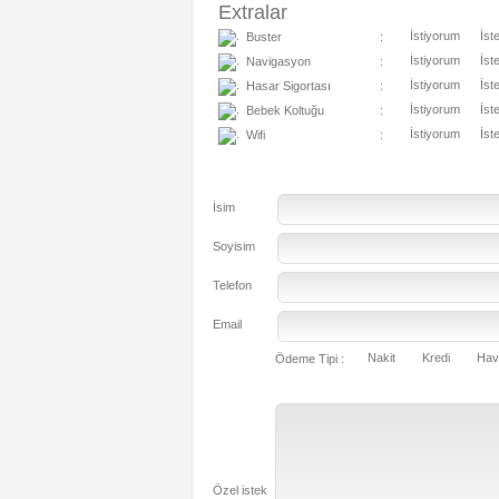
Extralar
İstiyorum
İst
Buster
:
İstiyorum
İst
Navigasyon
:
İstiyorum
İst
Hasar Sigortası
:
İstiyorum
İst
Bebek Koltuğu
:
İstiyorum
İst
Wifi
:
İsim
Soyisim
Telefon
Email
Nakit
Kredi
Hav
Ödeme Tipi :
Özel istek