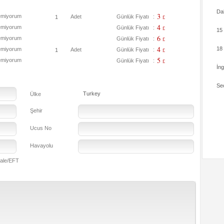
Da
3
emiyorum
Adet
Günlük Fiyatı
:
£
4
emiyorum
Günlük Fiyatı
:
£
15
6
emiyorum
Günlük Fiyatı
:
£
4
18
emiyorum
Adet
Günlük Fiyatı
:
£
5
emiyorum
Günlük Fiyatı
:
£
İng
Seç
Turkey
Ülke
Şehir
Ucus No
Havayolu
ale/EFT
Kart S
Kart N
Kart Ti