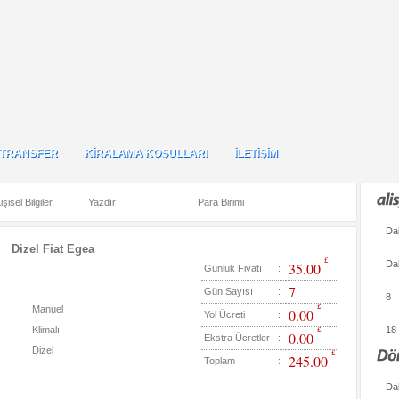
TRANSFER
KİRALAMA KOŞULLARI
İLETİŞİM
TRANSFER
KİRALAMA KOŞULLARI
İLETİŞİM
4
TL
$
€
£
işisel Bilgiler
Yazdır
Para Birimi
Da
Dizel Fiat Egea
£
Da
35.00
Günlük Fiyatı
:
7
Gün Sayısı
:
8
£
Manuel
0.00
Yol Ücreti
:
Klimalı
£
18
0.00
Ekstra Ücretler
:
Dizel
£
245.00
Toplam
:
Da