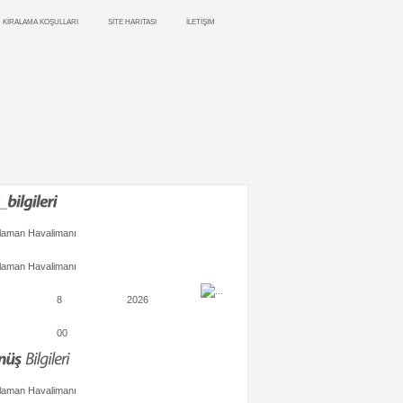
KİRALAMA KOŞULLARI
SİTE HARITASI
İLETİŞİM
laman Havalimanı
laman Havalimanı
8
2026
00
laman Havalimanı